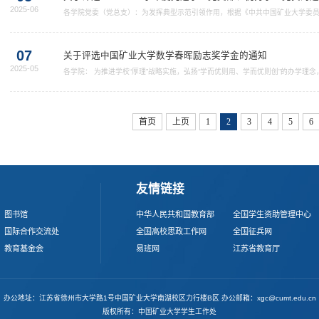
2025-06
各学院党委（党总支）：为发挥典型示范引领作用，根据《中共中国矿业大学委员会
文件精神，经研究，决定在今年“七一”前夕，评选和表彰2024-2025学年度
选类别及推荐名额1.先进学生党支部。评选数量原则上占学生党支部总数的5%左
参加评选，最终评选12个先进....
07
关于评选中国矿业大学数学春晖励志奖学金的通知
2025-05
各学院： 为推进学校“厚理”战略实施，弘扬“学而优则用、学而优则创”的办学
学数学春晖励志奖学金评选管理办法》（附件1），现开展2025年“中国矿业大...
首页
上页
1
2
3
4
5
6
友情链接
图书馆
中华人民共和国教育部
全国学生资助管理中心
国际合作交流处
全国高校思政工作网
全国征兵网
教育基金会
易班网
江苏省教育厅
办公地址：江苏省徐州市大学路1号中国矿业大学南湖校区力行楼B区 办公邮箱：xgc@cumt.edu.cn
版权所有：中国矿业大学学生工作处