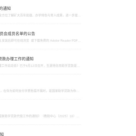
动的通知
生全方位了解矿大百年底蕴、办学特色与育人成果，进一步提升
校行”活动，吸引更多学子报考矿大，不断提高学校知名度与生
品德优良，在校期间表现优秀，无挂科记录，无违规违纪处
委员会成员名单的公告
,安装后即可在线浏览 或下载免费的 Adobe Reader PDF
贷款办理工作的通知
理工作启动会》已于6月12日召开，生源地信用助学贷款是国
义。为做好我校2025年生源地国家开发银行信用助学贷款受
理工作1.首次贷款办理提前通过学生在线系统或国家助学贷
否，在你为如何支付学费愁眉不展时，是国家助学贷款为你解
一的个人征信系统，征信情况将被广泛应用于办理信用卡、购
温馨提示同学们，毕业后自觉按照贷款合同的规定按时还款付
国家助学贷款代偿工作的通知》（教助中心〔2025〕16）文
次）和2023届（第二次）基层就业在职在岗确认工作，现将有
4年9月1日起）签订基层就业协议或劳动合同的应届毕业生，
通知