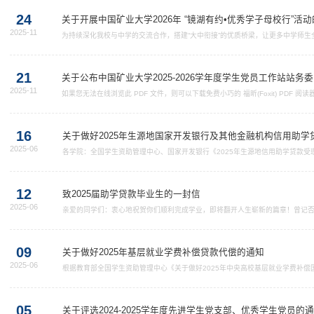
24
关于开展中国矿业大学2026年 “镜湖有约•优秀学子母校行”活
2025-11
为持续深化我校与中学的交流合作，搭建“大中衔接”的优质桥梁，让更多中学师
学校在中学的美誉度和影响力，我校将组织开展2026年“镜湖有约・优秀学子母
源质量。一、报名条件（一）我校全日制在读本科生、研究生；（二）思想端正，
分，具有较强的沟通....
21
关于公布中国矿业大学2025-2026学年度学生党员工作站站务
2025-11
如果您无法在线浏览此 PDF 文件，则可以下载免费小巧的 福昕(Foxit) PDF 阅读器
阅读器,安装后即可在线浏览 或下载此 PDF 文件
16
关于做好2025年生源地国家开发银行及其他金融机构信用助学
2025-06
各学院：全国学生资助管理中心、国家开发银行《2025年生源地信用助学贷款受
家助学贷款的重要组成部分，对于帮助家庭经济困难学生顺利完成学业具有重要意
理工作，现将有关事宜通知如下：一、国家开发银行生源地助学贷款首贷、续贷办
款APP完成注册并完善个人信....
12
致2025届助学贷款毕业生的一封信
2025-06
​亲爱的同学们：衷心地祝贺你们顺利完成学业，即将翻开人生崭新的篇章！曾记
除了后顾之忧，助你圆梦校园，学有所成。你的助学贷款有关信息将记入全国统
车、购房、创业等贷款申请的审核中，对你的生活及事业产生重要影响。在此，
息，做一个诚实守信的人....
09
关于做好2025年基层就业学费补偿贷款代偿的通知
2025-06
​根据教育部全国学生资助管理中心《关于做好2025年中央高校基层就业学费补偿
件，为做好我校2025届基层就业申报、2024届基层就业复核、2024届（第一
关事项通知如下：一、调整基层就业补偿代偿限额自2024年秋季学期开始（202
学费补偿或用于学费的贷款代偿标....
05
关于评选2024-2025学年度先进学生党支部、优秀学生党员的