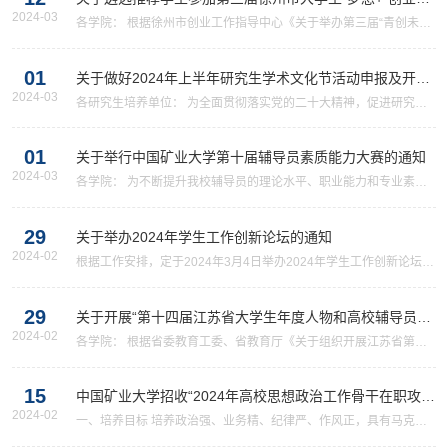
2024-03
练营的通知
各学院： 根据徐州市创业工作指导中心《关于举办第三届“青创未来”
徐州市大学生“梦想+”创业训练营的通知》工作安排，我校将遴选推
荐学生参加此次训练营，现将有关事项通知如下： 一、面向对象 全
01
体在校学生（已经...
关于做好2024年上半年研究生学术文化节活动申报及开展
2024-03
工作的通知
各研究生培养单位： 为全面贯彻落实党的二十大精神，促进研究生
德智体美劳全面发展，进一步提高研究生培养质量，活跃校园学术文
化氛围，深入推进研究生“人文浸润 芳菲四季”主题教育活动，不断提
01
升研究生思想素质、...
关于举行中国矿业大学第十届辅导员素质能力大赛的通知
2024-03
各学院： 为不断提升我校辅导员的理论水平、职业能力和专业素
养，促进辅导员队伍的职业化、专业化、专家化发展，并择优推荐优
秀辅导员代表学校参加苏北赛区辅导员素质能力大赛，经研究，决定
29
举行我校第十届辅导员素质...
关于举办2024年学生工作创新论坛的通知
2024-02
根据工作安排，定于2024年3月4日举办2024年学生工作创新论坛。
现将有关事宜安排通知如下： 一、时 间 第一阶段：3月4日 9:00—
10:30 第二阶段：3月4日14:30—17:00 二、地 点 数学学院楼B102
29
报告厅 三、主 题 围绕立...
关于开展“第十四届江苏省大学生年度人物和高校辅导员年
2024-02
度人物”暨2024年“最美大学生”“最美高校辅导...
各学院： 根据省委教育工委、省教育厅《关于组织开展江苏省第十
四届“大学生年度人物和高校辅导员年度人物”暨2024年“最美大学生”
“最美高校辅导员”推选展示工作的通知》（苏委教函〔2024〕3号）
15
要求，经研究，决...
中国矿业大学招收“2024年高校思想政治工作骨干在职攻读
2024-02
博士学位专项计划”博士研究生简章
一、培养目标 培养政治强、业务精、纪律严、作风正，具有马克思
主义理论学科坚实宽广理论基础和系统扎实专业知识，能够独立从事