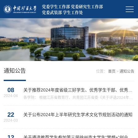
党委学生工作部 党委研究生工作部
党委武装部 学生工作处
通知公告
位置：
首页
>
通知公告
08
关于推荐2024年度省级三好学生、优秀学生干部、优秀毕
2024-04
业生和先进班集体的通知
各学院： 根据江苏省教育厅、共青团江苏省委《关于评选2024年度
江苏省普通高校省级三好学生、优秀学生干部、优秀毕业生和先进班
集体的通知》文件精神，现开展我校2024年度省级三好学生、优秀
22
学生干部、优秀毕业生和先...
关于公布2024年上半年研究生学术文化节规划活动的通知
2024-03
12
关于遴选推荐学生参加第三届徐州市大学生“梦想+”创业训