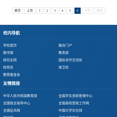
科学研究和独立开展高校学生日常思想政治教育、管理工作的高级专
门人才。 二、招生政策...
首页
上页
1
2
3
4
5
6
下页
尾页
校内导航
学校首页
融合门户
图书馆
教务部
研究生院
国际合作交流处
财务处
保卫处
教育基金会
友情链接
中华人民共和国教育部
全国学生资助管理中心
全国就业指导中心
全国高校思政工作网
全国征兵网
中国大学生在线