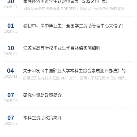
30
家庭经济困难学生认定申请表（2026年样表）
2026-07
如果您无法在线浏览此 PDF 文件，则可以下载免费小巧的 福昕
(Foxit) PDF 阅读器,安装后即可在线浏览 或下载免费的 Adobe
Reader PDF 阅读器,安装后即可在线浏览 或下载此 PDF 文件
01
@初中、高中毕业生：全国学生资助管理中心来信了！
2026-05
10
江苏省高等学校毕业生学费补偿实施细则
2026-04
04
关于印发《中国矿业大学本科生综合素质测评办法》的通
2025-11
知
如果您无法在线浏览此 PDF 文件，则可以下载免费小巧的 福昕
(Foxit) PDF 阅读器,安装后即可在线浏览 或下载免费的 Adobe
Reader PDF 阅读器,安装后即可在线浏览 或下载此 PDF 文件
07
研究生资助政策简介
2025-08
07
本科生资助政策简介
2025-08