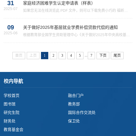
31
家庭经济困难学生认定申请表（样表）
2025-07
​如果您无法在线浏览此 PDF 文件，则可以下载免费小巧的 福昕
(Foxit) PDF 阅读器,安装后即可在线浏览 或下载免费的 Adobe
Reader PDF 阅读器,安装后即可在线浏览 或下载此 PDF 文
09
关于做好2025年基层就业学费补偿贷款代偿的通知
2025-06
​根据教育部全国学生资助管理中心《关于做好2025年中央高校基层
就业学费补偿国家助学贷款代偿工作的通知》（教助中心〔2025〕
16）文件，为做好我校2025届基层就业申报、2024届基层就业复
核、2024届（第一次）和2023届（第二次）基层就业在职在岗确认
...
首页
上页
1
2
3
4
5
7
下页
尾页
工作，现将有关事项通知如下：一、调整基层就业补偿代偿限额自
2024年秋季学期开始（2024年9月1日起）签订基层就业协议或劳动
合同的应届毕业生，学费补偿或用于学费的贷款代偿标....
校内导航
学校首页
融合门户
图书馆
教务部
研究生院
国际合作交流处
财务处
保卫处
教育基金会