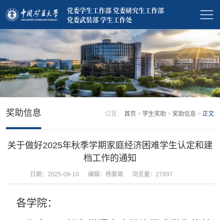
党委学生工作部 党委研究生工作部
党委武装部 学生工作处
奖助信息
位置：
首页
>
学生奖助
>
奖助信息
>
正文
关于做好2025年秋季学期家庭经济困难学生认定和建
档工作的通知
日期：2025-09-10
编辑：杨紫瑜
浏览量：
27897
各学院：