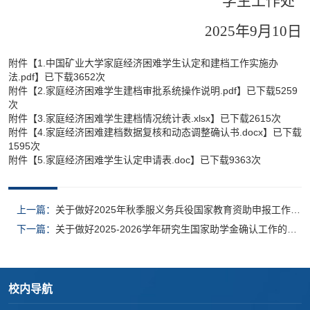
学生工作处
2025年9月10日
附件【
1.中国矿业大学家庭经济困难学生认定和建档工作实施办
法.pdf
】已下载
3652
次
附件【
2.家庭经济困难学生建档审批系统操作说明.pdf
】已下载
5259
次
附件【
3.家庭经济困难学生建档情况统计表.xlsx
】已下载
2615
次
附件【
4.家庭经济困难建档数据复核和动态调整确认书.docx
】已下载
1595
次
附件【
5.家庭经济困难学生认定申请表.doc
】已下载
9363
次
上一篇：
关于做好2025年秋季服义务兵役国家教育资助申报工作的
通知
下一篇：
关于做好2025-2026学年研究生国家助学金确认工作的通
知
校内导航