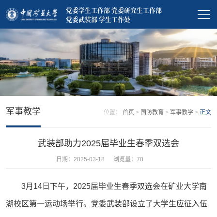
党委学生工作部 党委研究生工作部
党委武装部 学生工作处
军事教学
位置：
首页
>
国防教育
>
军事教学
>
正文
武装部助力2025届毕业生春季双选会
日期：2025-03-18
浏览量：
70
3月14日下午，2025届毕业生春季双选会在矿业大学南
湖校区第一运动场举行。党委武装部设立了大学生应征入伍