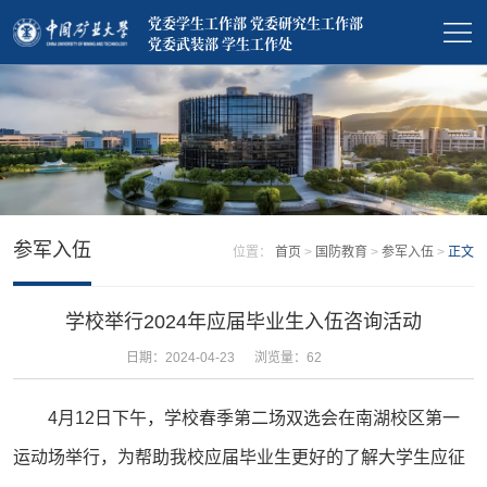
党委学生工作部 党委研究生工作部
党委武装部 学生工作处
参军入伍
位置：
首页
>
国防教育
>
参军入伍
>
正文
学校举行2024年应届毕业生入伍咨询活动
日期：2024-04-23
浏览量：
62
4月12日下午，学校春季第二场双选会在南湖校区第一
运动场举行，为帮助我校应届毕业生更好的了解大学生应征