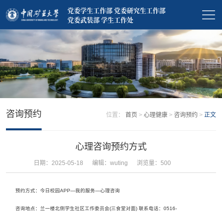
党委学生工作部 党委研究生工作部
党委武装部 学生工作处
咨询预约
位置：
首页
>
心理健康
>
咨询预约
>
正文
心理咨询预约方式
日期：2025-05-18
编辑：wuting
浏览量：
500
预约方式：今日校园APP—我的服务—心理咨询
咨询地点：兰一楼北侧学生社区工作委员会(三食堂对面) 联系电话：0516-